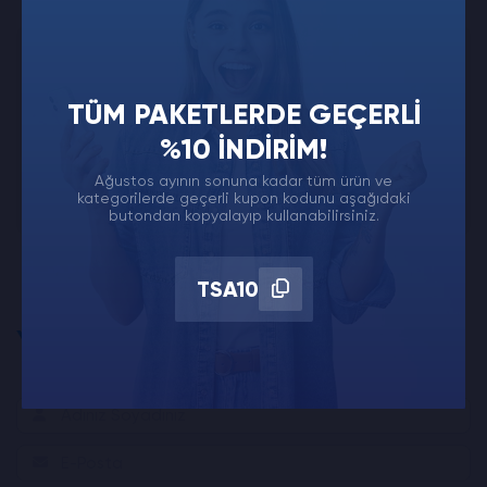
TÜM PAKETLERDE GEÇERLI
SPOTIFY
1.000 Takipçi
%10 İNDIRIM!
Ağustos ayının sonuna kadar tüm ürün ve
Satın Al
kategorilerde geçerli kupon kodunu aşağıdaki
butondan kopyalayıp kullanabilirsiniz.
TSA10
Yorum Yapmak İster misin?