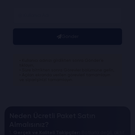
Gönder
• Kullanıcı adınızı girdikten sonra Gönder’e
tıklayın,
• Süre bittikten sonra Görevler bölümüne gelin,
• Açılan ekranda verilen görevleri tamamlayın
ve siparişinizi tamamlayın.
Neden Ücretli Paket Satın
Almalısınız?
1.
Gerçek ve Kaliteli Takipçiler:
Botlarla değil, aktif