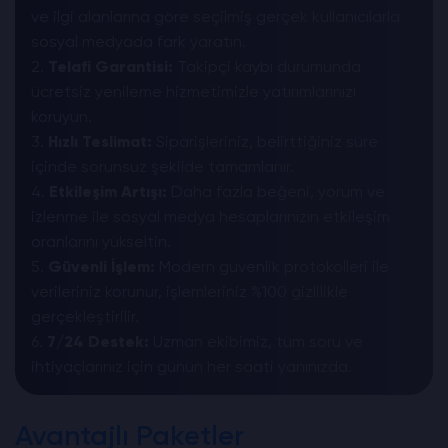
ve ilgi alanlarına göre seçilmiş gerçek kullanıcılarla
sosyal medyada fark yaratın.
2.
Telafi Garantisi:
Takipçi kaybı durumunda
ücretsiz yenileme hizmetimizle yatırımlarınızı
koruyun.
3.
Hızlı Teslimat:
Siparişleriniz, belirttiğiniz süre
içinde sorunsuz şekilde tamamlanır.
4.
Etkileşim Artışı:
Daha fazla beğeni, yorum ve
izlenme ile sosyal medya hesaplarınızın etkileşim
oranlarını yükseltin.
5.
Güvenli İşlem:
Modern güvenlik protokolleri ile
verileriniz korunur, işlemleriniz %100 gizlilikle
gerçekleştirilir.
6.
7/24 Destek:
Uzman ekibimiz, tüm soru ve
ihtiyaçlarınız için günün her saati yanınızda.
Avantajlı Paketler