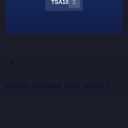
TSA10
Umut bekar
1 / 5
Çok iyi site herkeze tavsiye ederim
Yorum Yapmak İster misin?