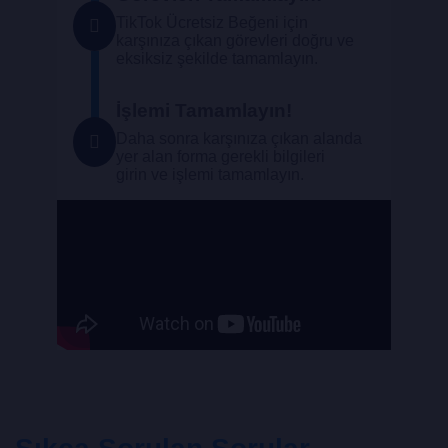
TikTok Ücretsiz Beğeni için
karşınıza çıkan görevleri doğru ve
eksiksiz şekilde tamamlayın.
İşlemi Tamamlayın!
Daha sonra karşınıza çıkan alanda
yer alan forma gerekli bilgileri
girin ve işlemi tamamlayın.