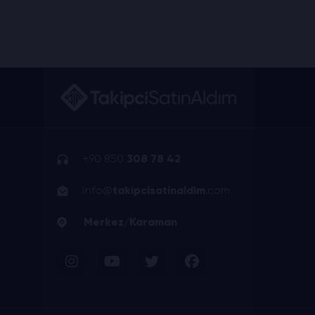
+90 850
308 78 42
info@
takipcisatinaldim
.com
Merkez/Karaman