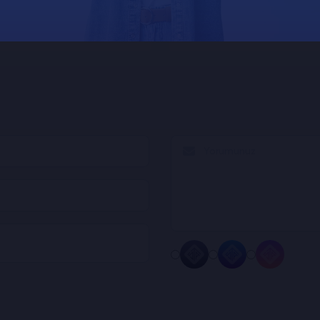
elir?
Backlink Satın Almak M