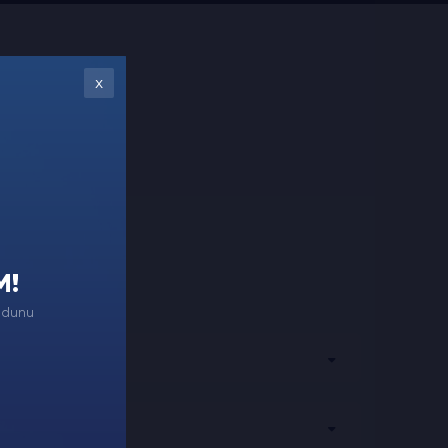
x
M!
odunu
Şifre Gerekli mi?