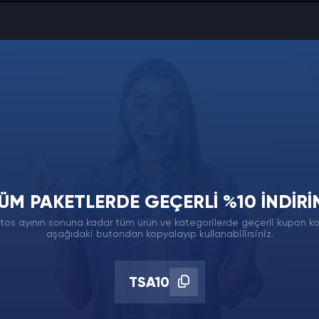
ÜM PAKETLERDE GEÇERLI %10 İNDIRI
 ve burada cevapladık.
tos ayının sonuna kadar tüm ürün ve kategorilerde geçerli kupon k
aşağıdaki butondan kopyalayıp kullanabilirsiniz.
meliyim?
Backlink Nasıl Artırılır?
TSA10
r mu?
Backlink Satın Alırken 