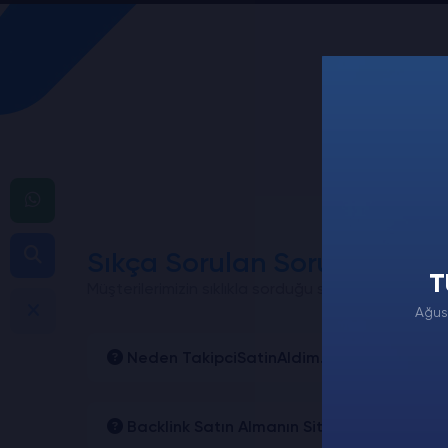
Sıkça Sorulan Sorular
T
Müşterilerimizin sıklıkla sorduğu soruları derledik
Ağus
Neden TakipciSatinAldim.com'u Tercih Et
Backlink Satın Almanın Siteme Zararı Olu