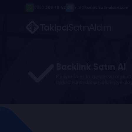
0850
308 78 42
info@
takipcisatinaldim.com
Backlink Satın Al
MedyaHizmetin, gerçek ve organik SE
uygulamanızı daha fazla kişiye ulaşt