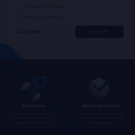
3D Güvenli Ödeme
Şifreniz Gerekmiyor
2400.00₺
Satın Al
Hızlı İşlem
Garantili Hizmet
Bu güne kadar teslim
Olası herhangi bir düşüş
ettiğimiz sipariş sayısı ile
veya silinmede sorgusuz
sektörde bir numarayız.
telafi sağlıyoruz.