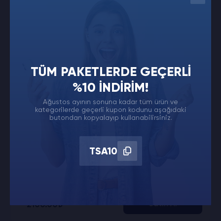
Instagram
Türk Sanatçı Doğrulanmış
Yorum | 7 Yorum
%100 Türk Sanatçı
TÜM PAKETLERDE GEÇERLI
Mavi Tikli Kullanıcılar
%10 İNDIRIM!
İçerikle Alakalı Gerçek Yorum
Ağustos ayının sonuna kadar tüm ürün ve
kategorilerde geçerli kupon kodunu aşağıdaki
0-6 Saatte Teslim
butondan kopyalayıp kullanabilirsiniz.
Keşfet Desteği
7/24 Müşteri Desteği!
TSA10
3D Güvenli Ödeme
Şifreniz Gerekmiyor
2100.00₺
Satın Al