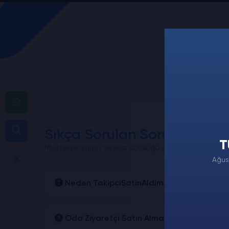
Sıkça Sorulan Sorular
T
Müşterilerimizin sıklıkla sorduğu soruları derledik
Ağus
Neden TakipciSatinAldim.com'u Tercih Et
Oda Ziyaretçi Satın Almanın Hesabıma Za