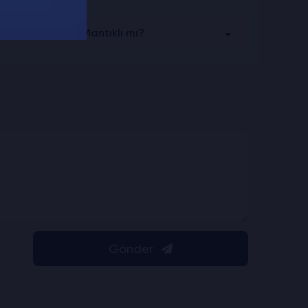
çi Satın Almak Mantıklı mı?
Gönder