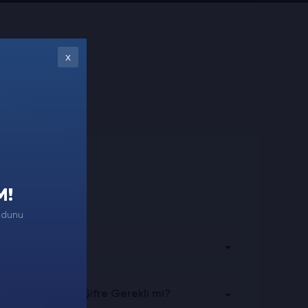
x
M!
odunu
 Nasıl Artırılır?
i Satın Alırken Şifre Gerekli mi?