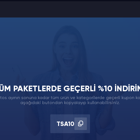
ÜM PAKETLERDE GEÇERLI %10 İNDIRI
 ve burada cevapladık.
tos ayının sonuna kadar tüm ürün ve kategorilerde geçerli kupon k
aşağıdaki butondan kopyalayıp kullanabilirsiniz.
meliyim?
Clubhouse Oda Ziyaretçi
TSA10
rarı Olur mu?
Clubhouse Oda Ziyaretç