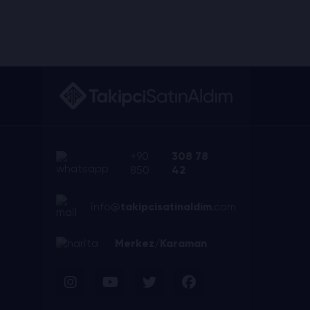
+90
308 78
850
42
info@
takipcisatinaldim
.com
Merkez/Karaman