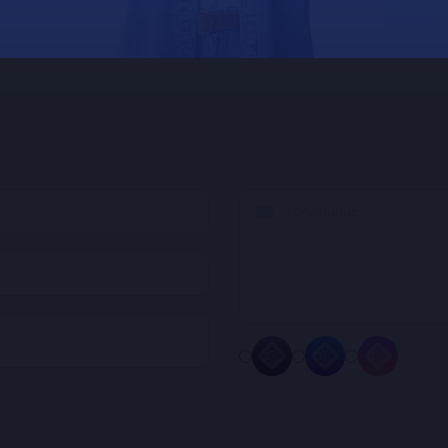
man Gelir?
Clubhouse Oda Ziyaret