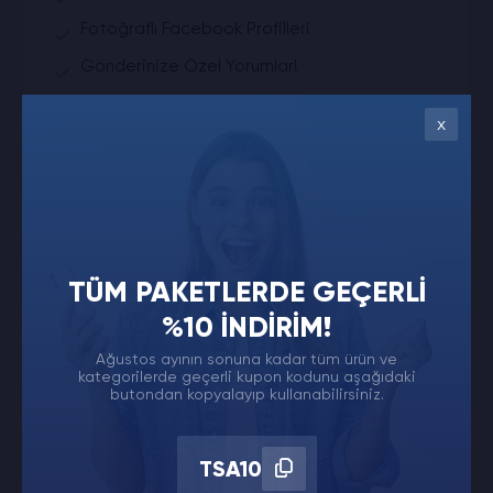
Fotoğraflı Facebook Profilleri
Gönderinize Özel Yorumlar!
Doğal Artış Gönderim
x
Şifre İstemiyoruz
7/24 Whatsapp Destek
8750.00₺
Satın Al
TÜM PAKETLERDE GEÇERLI
%10 İNDIRIM!
Ağustos ayının sonuna kadar tüm ürün ve
kategorilerde geçerli kupon kodunu aşağıdaki
2054
Değerlendirme
butondan kopyalayıp kullanabilirsiniz.
Facebook
TSA10
2.500 Değerlendirme