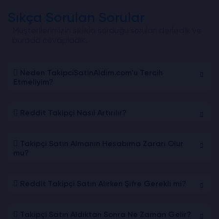
Sıkça Sorulan Sorular
Müşterilerimizin sıklıkla sorduğu soruları derledik ve
burada cevapladık.
Neden TakipciSatinAldim.com'u Tercih
Etmeliyim?
Reddit Takipçi Nasıl Artırılır?
Takipçi Satın Almanın Hesabıma Zararı Olur
mu?
Reddit Takipçi Satın Alırken Şifre Gerekli mi?
Takipçi Satın Aldıktan Sonra Ne Zaman Gelir?