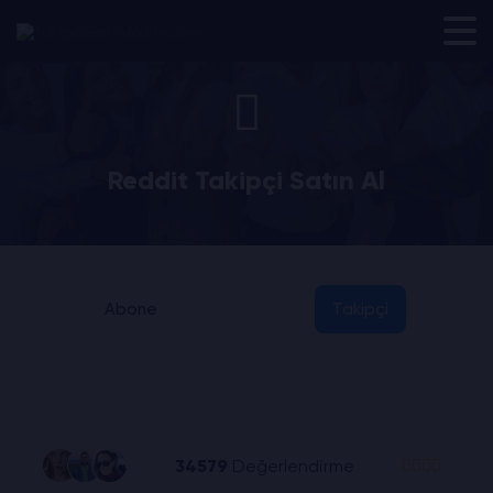
Reddit Takipçi Satın Al
Abone
Takipçi
34579
Değerlendirme