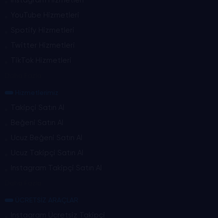
Instagram Hizmetleri
YouTube Hizmetleri
Spotify Hizmetleri
Twitter Hizmetleri
TikTok Hizmetleri
Daha Fazla
Hizmetlerimiz
Takipçi Satın Al
Beğeni Satın Al
Ucuz Beğeni Satın Al
Ucuz Takipçi Satın Al
Instagram Takipçi Satın Al
Daha Fazla
ÜCRETSİZ ARAÇLAR
Instagram Ücretsiz Takipçi