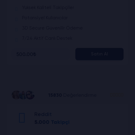
Yüksek Kaliteli Takipçiler
Potansiyel Kullanıcılar
3D Secure Güvenilir Ödeme
7/24 Aktif Canlı Destek
500.00₺
Satın Al
15830
Değerlendirme
Reddit
5.000 Takipçi