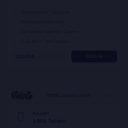
Yüksek Kaliteli Takipçiler
Potansiyel Kullanıcılar
3D Secure Güvenilir Ödeme
7/24 Aktif Canlı Destek
200.00₺
Satın Al
5105
Değerlendirme
Reddit
2.500 Takipçi