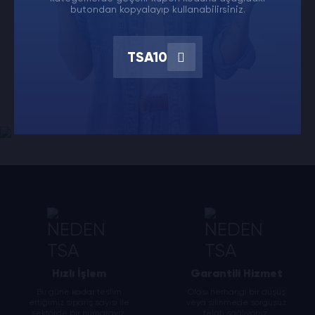
butondan kopyalayıp kullanabilirsiniz.
Potansiyel Kullanıcılar
3D Secure Güvenilir Ödeme
TSA10
7/24 Aktif Canlı Destek
1750.00₺
Satın Al
Hızlı İşlem
Garantili Hizmet
Bu güne kadar teslim
Olası herhangi bir düşüş
ettiğimiz sipariş sayısı ile
veya silinmede sorgusuz
sektörde bir numarayız.
telafi sağlıyoruz.