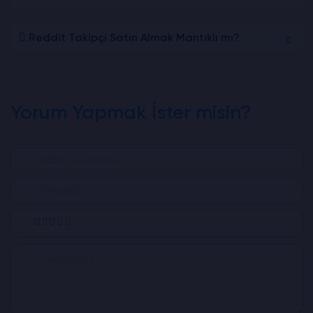
Reddit Takipçi Satın Almak Mantıklı mı?
Yorum Yapmak İster misin?