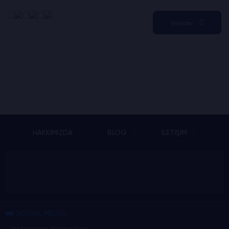
Gönder
HAKKIMIZDA
BLOG
İLETİŞİM
SOSYAL MEDYA