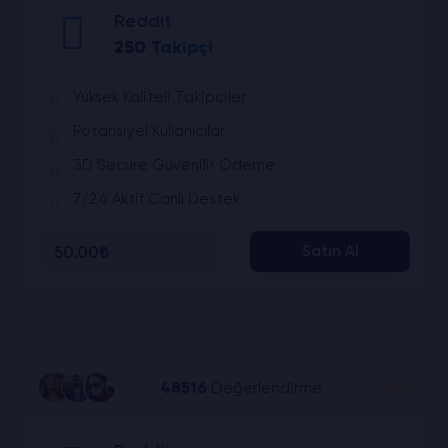
Reddit
250 Takipçi
Yüksek Kaliteli Takipçiler
Potansiyel Kullanıcılar
3D Secure Güvenilir Ödeme
7/24 Aktif Canlı Destek
50.00₺
Satın Al
48516
Değerlendirme