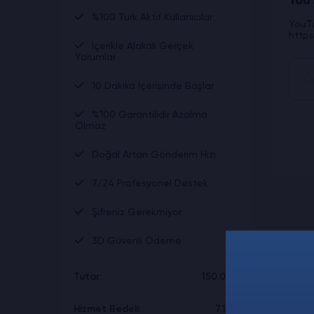
YouT
%100 Türk Aktif Kullanıcılar
YouTu
https
İçerikle Alakalı Gerçek
Yorumlar
10 Dakika İçerisinde Başlar
%100 Garantilidir Azalma
Olmaz
Doğal Artan Gönderim Hızı
7/24 Profesyonel Destek
Şifreniz Gerekmiyor
3D Güvenli Ödeme
Tutar:
150.00₺
Hizmet Bedeli:
7.19₺