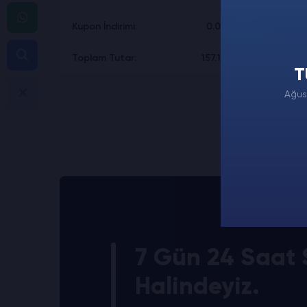
Kupon İndirimi:
0.00₺
Toplam Tutar:
157.19₺
T
Ağus
7 Gün 24 Saat S
Halindeyiz.