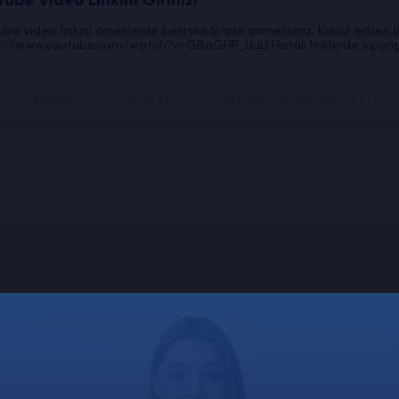
ube Video Linkini Giriniz!
be video linkini örneklerde belirtildiği gibi girmelisiniz. Kabul edil
://www.youtube.com/watch?v=GBaGHP_UuLI Hatalı linklerde sipariş