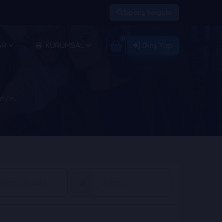
Sipariş Sorgula
0
AR
KURUMSAL
Giriş Yap
eyin.
deme Tercihi
Ödeme