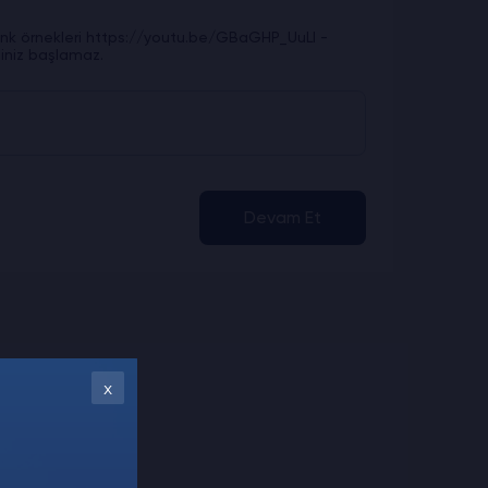
en link örnekleri https://youtu.be/GBaGHP_UuLI -
iniz başlamaz.
Devam Et
x