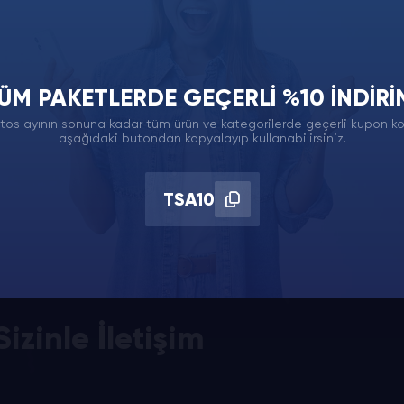
ÜM PAKETLERDE GEÇERLI %10 İNDIRI
tos ayının sonuna kadar tüm ürün ve kategorilerde geçerli kupon k
aşağıdaki butondan kopyalayıp kullanabilirsiniz.
TSA10
izinle İletişim