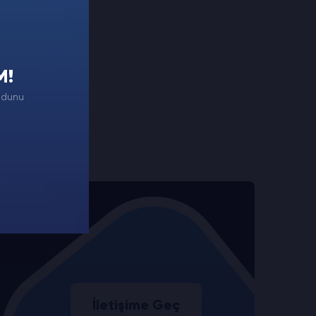
M!
odunu
İletişime Geç