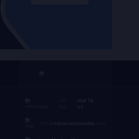
+90
308 78
850
42
info@
takipcisatinaldim
.com