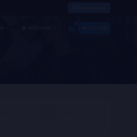
Sipariş Sorgula
0
AR
KURUMSAL
Giriş Yap
.
deme Tercihi
Ödeme