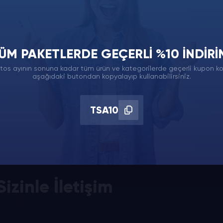
ÜM PAKETLERDE GEÇERLI %10 İNDIRI
tos ayının sonuna kadar tüm ürün ve kategorilerde geçerli kupon k
aşağıdaki butondan kopyalayıp kullanabilirsiniz.
TSA10
izinle İletişim