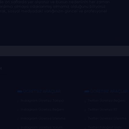
nde ön saflarda yer alıyoruz ve bunun nedeninin her zaman
ardımcı olmaya odaklanmış olmamız olduğunu biliyoruz.
narak, sosyal medyadaki varlığınızın güncel ve profesyonel
M
ÜCRETSİZ ARAÇLAR
ÜCRETSİZ ARAÇLAR
Instagram Ücretsiz Takipçi
Twitter Ücretsiz Beğeni
Instagram Ücretsiz Beğeni
Twitter Ücretsiz RT
Instagram Ücretsiz İzlenme
Twitter Ücretsiz İzlenme
Instagram Ücretsiz Yorum
Twitter Fotoğraf İndir