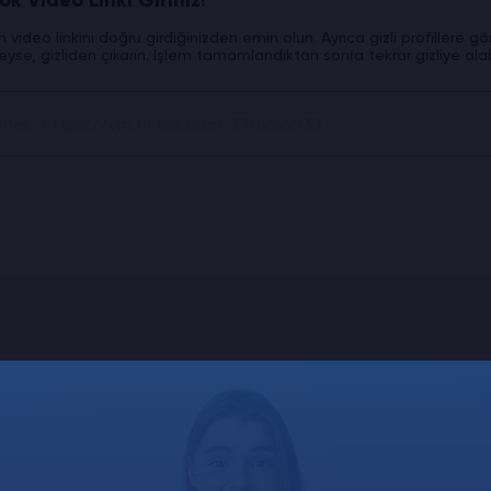
ok Video Linki Giriniz!
n video linkini doğru girdiğinizden emin olun. Ayrıca gizli profillere
deyse, gizliden çıkarın. İşlem tamamlandıktan sonra tekrar gizliye alabi