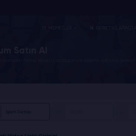
HİZMETLER
ÜCRETSİZ ARAÇL
um Satın Al
 bölümdeki formu eksiksiz doldurun ve ödeme adımına ilerleyin
İşlem Detayı
Bilgiler
Ö