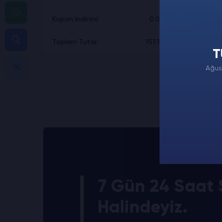
Kupon İndirimi:
0.00₺
Toplam Tutar:
157.19₺
T
Ağus
7 Gün 24 Saat S
Halindeyiz.