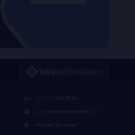
+90 850
308 78 42
info@
takipcisatinaldim
.com
Merkez/Karaman