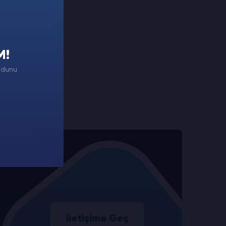
M!
odunu
İletişime Geç