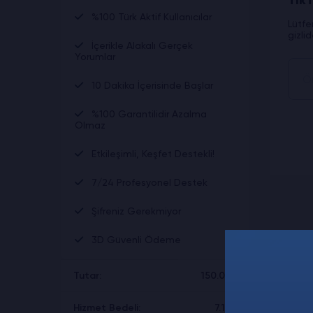
TikT
%100 Türk Aktif Kullanıcılar
Lütfe
gizli
İçerikle Alakalı Gerçek
Yorumlar
10 Dakika İçerisinde Başlar
%100 Garantilidir Azalma
Olmaz
Etkileşimli, Keşfet Destekli!
7/24 Profesyonel Destek
Şifreniz Gerekmiyor
3D Güvenli Ödeme
Tutar:
150.00₺
Hizmet Bedeli:
7.19₺