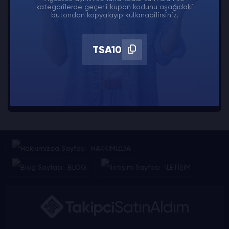
ve kaliteli hizmetler sunarak, sosyal medyadaki
kategorilerde geçerli kupon kodunu aşağıdaki
varlığınızın güncel ve profesyonel olmasını
butondan kopyalayıp kullanabilirsiniz.
sağlayabiliriz.
TSA10
İletişime Geç
HAKKIMIZDA
BLOG
İLETİŞİM