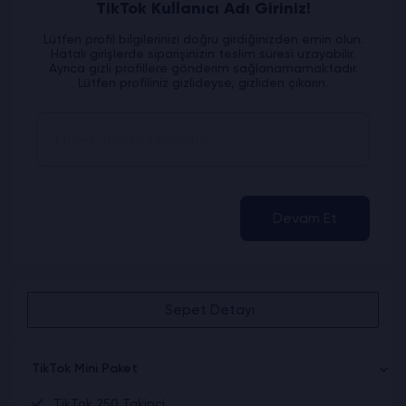
TikTok Kullanıcı Adı Giriniz!
Lütfen profil bilgilerinizi doğru girdiğinizden emin olun.
Hatalı girişlerde siparişinizin teslim süresi uzayabilir.
Ayrıca gizli profillere gönderim sağlanamamaktadır.
Lütfen profiliniz gizlideyse, gizliden çıkarın.
Devam Et
Sepet Detayı
TikTok Mini Paket
TikTok 250 Takipçi