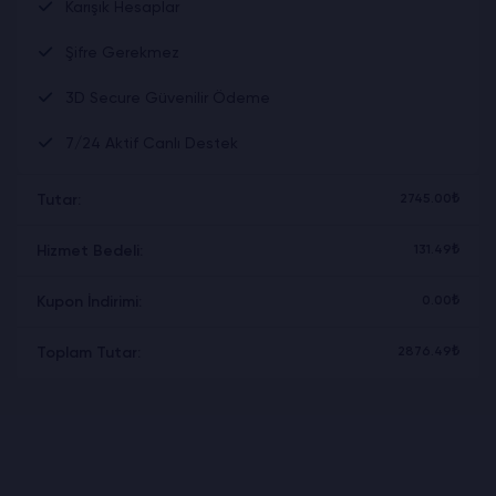
Karışık Hesaplar
Şifre Gerekmez
3D Secure Güvenilir Ödeme
7/24 Aktif Canlı Destek
Tutar:
2745.00₺
Hizmet Bedeli:
131.49₺
Kupon İndirimi:
0.00₺
Toplam Tutar:
2876.49₺