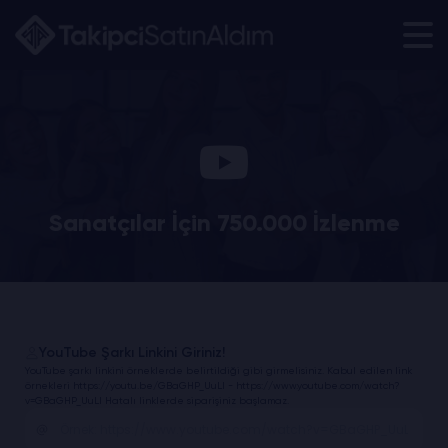
Sanatçılar İçin 750.000 İzlenme
YouTube Şarkı Linkini Giriniz!
YouTube şarkı linkini örneklerde belirtildiği gibi girmelisiniz. Kabul edilen link
örnekleri https://youtu.be/GBaGHP_UuLI - https://www.youtube.com/watch?
v=GBaGHP_UuLI Hatalı linklerde siparişiniz başlamaz.