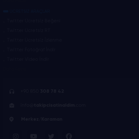
Daha Fazla
ÜCRETSİZ ARAÇLAR
Twitter Ücretsiz Beğeni
Twitter Ücretsiz RT
Twitter Ücretsiz İzlenme
Twitter Fotoğraf İndir
Twitter Video İndir
Daha Fazla
+90 850
308 78 42
info@
takipcisatinaldim
.com
Merkez/Karaman