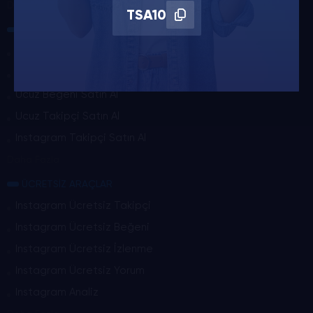
Daha Fazla
TSA10
Hizmetlerimiz
Takipçi Satın Al
Beğeni Satın Al
Ucuz Beğeni Satın Al
Ucuz Takipçi Satın Al
Instagram Takipçi Satın Al
Daha Fazla
ÜCRETSİZ ARAÇLAR
Instagram Ücretsiz Takipçi
Instagram Ücretsiz Beğeni
Instagram Ücretsiz İzlenme
Instagram Ücretsiz Yorum
Instagram Analiz