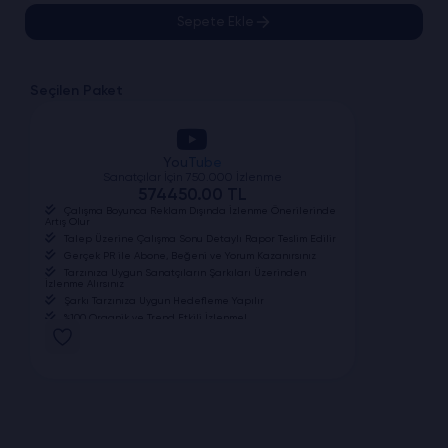
Sepete Ekle
Seçilen Paket
YouTube
Sanatçılar İçin 750.000 İzlenme
574450.00 TL
Çalışma Boyunca Reklam Dışında İzlenme Önerilerinde
Artış Olur
Talep Üzerine Çalışma Sonu Detaylı Rapor Teslim Edilir
Gerçek PR ile Abone, Beğeni ve Yorum Kazanırsınız
Tarzınıza Uygun Sanatçıların Şarkıları Üzerinden
İzlenme Alırsınız
Şarkı Tarzınıza Uygun Hedefleme Yapılır
%100 Organik ve Trend Etkili İzlenme!
Tamamen Gerçek Çalışmadır Kesinlikle Bot vs.
Kullanılmaz
3D Güvenli Ödeme
7/24 Whatsapp Destek