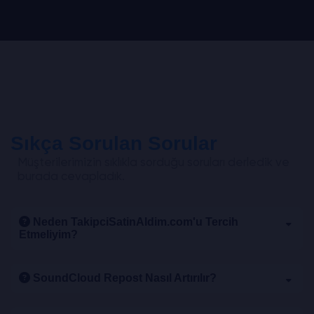
Sıkça Sorulan Sorular
Müşterilerimizin sıklıkla sorduğu soruları derledik ve
burada cevapladık.
Neden TakipciSatinAldim.com'u Tercih
Etmeliyim?
SoundCloud Repost Nasıl Artırılır?