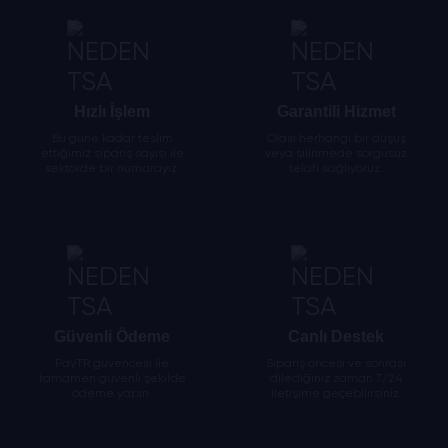
Hızlı İşlem
Garantili Hizmet
Bu güne kadar teslim
Olası herhangi bir düşüş
ettiğimiz sipariş sayısı ile
veya silinmede sorgusuz
sektörde bir numarayız.
telafi sağlıyoruz.
Güvenli Ödeme
Canlı Destek
PayTR güvencesi ile
Sipariş öncesi ve sonrası
tamamen güvenli şekilde
dilediğiniz zaman 7/24
ödeme yapın.
iletişime geçebilirsiniz.