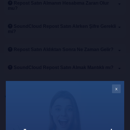
Repost Satın Almanın Hesabıma Zararı Olur
mu?
SoundCloud Repost Satın Alırken Şifre Gerekli
mi?
Repost Satın Aldıktan Sonra Ne Zaman Gelir?
SoundCloud Repost Satın Almak Mantıklı mı?
x
Yorum Yapmak İster misin?