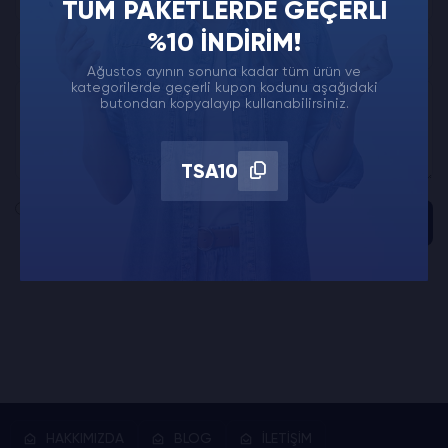
TÜM PAKETLERDE GEÇERLI
%10 İNDIRIM!
Ağustos ayının sonuna kadar tüm ürün ve
kategorilerde geçerli kupon kodunu aşağıdaki
butondan kopyalayıp kullanabilirsiniz.
TSA10
Gönder
HAKKIMIZDA
BLOG
İLETİŞİM