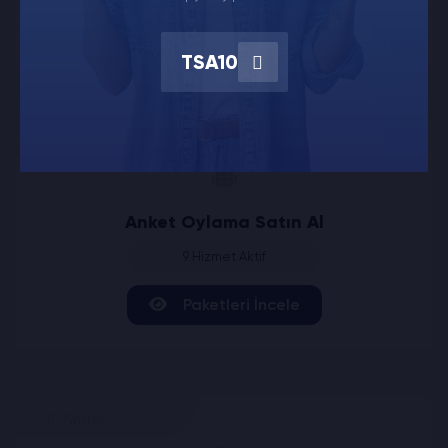
Paketleri İncele
TSA10
Twitter
Anket Oylama Satın Al
9 Hizmet Aktif
Paketleri İncele
Twitter