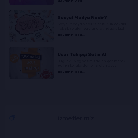
devamını oku...
sosyal medya uygulamalarından biridir.
Sosyal Medya Nedir?
Sosyal Medya Nedir? Sorusunun cevabı
çok sık sorulan sorular arasındadır. Bizler
de bu soruyu sizler için yanıtladık.
devamını oku...
Ucuz Takipçi Satın Al
Bugünkü blog yazımızda en çok merak
edilen konulardan birisi olan Ucuz
Takipçi Satın Al hizmetimizden
devamını oku...
bahsettik. İyi okumalar dileriz.
Hizmetlerimiz