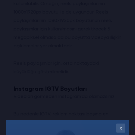
kullanılabilir. Örneğin, reels paylaşımlarının
1080x1920px boyutu ile de uygundur. Reels
paylaşımlarının 1080x1920px boyutunun reels
paylaşımlar için kullanılmasını gerektirecek 5
megapiksel olmasa da bu boyutta videoya ilişkin
açıklamalar yer almaktadır.
Reels paylaşımlar için, orta noktaydaki
büyüklüğü gösterilmelidir.
Instagram IGTV Boyutları
Videoları görmeden Instagram'da olamazsınız
Bu nedenle IGTV, reklam noktası başına en
yüksek video görüntüleme sayısına sahiptir ve
x
bu nedenle resimleriniz için 420x654 piksel