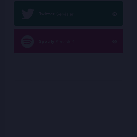
Twitter
Servisleri
Spotify
Servisleri
Sanatçı
Servisleri
Kick
Servisleri
Tinder
Servisleri