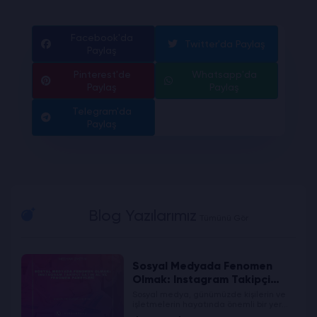
Facebook'da
Twitter'da Paylaş
Paylaş
Pinterest'de
Whatsapp'da
Paylaş
Paylaş
Telegram'da
Paylaş
Blog Yazılarımız
Tümünü Gör
Sosyal Medyada Fenomen
Olmak: Instagram Takipçi
Satın Al ve Fenomen Paketleri
Sosyal medya, günümüzde kişilerin ve
işletmelerin hayatında önemli bir yer
tutmaktadır. Instagram, en popüler