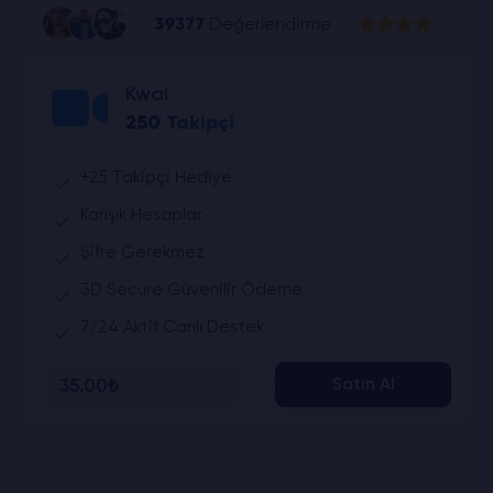
39377
Değerlendirme
Kwai
250 Takipçi
+25 Takipçi Hediye
Karışık Hesaplar
Şifre Gerekmez
3D Secure Güvenilir Ödeme
7/24 Aktif Canlı Destek
35.00₺
Satın Al