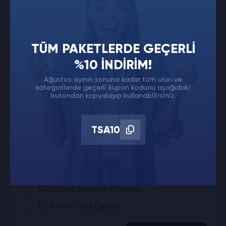
TÜM PAKETLERDE GEÇERLI
%10 İNDIRIM!
29038
Değerlendirme
Ağustos ayının sonuna kadar tüm ürün ve
kategorilerde geçerli kupon kodunu aşağıdaki
butondan kopyalayıp kullanabilirsiniz.
Kwai
10.000 Takipçi
TSA10
+1.000 Takipçi Hediye
Karışık Hesaplar
Şifre Gerekmez
3D Secure Güvenilir Ödeme
7/24 Aktif Canlı Destek