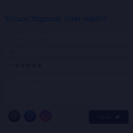
Yorum Yapmak İster misin?
Gönder