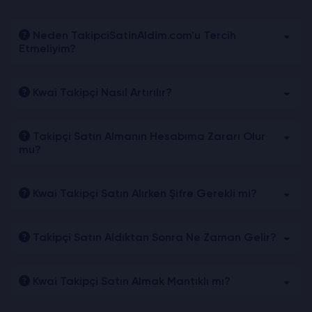
Neden TakipciSatinAldim.com'u Tercih
Etmeliyim?
Kwai Takipçi Nasıl Artırılır?
Takipçi Satın Almanın Hesabıma Zararı Olur
mu?
Kwai Takipçi Satın Alırken Şifre Gerekli mi?
Takipçi Satın Aldıktan Sonra Ne Zaman Gelir?
Kwai Takipçi Satın Almak Mantıklı mı?