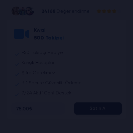
24168
Değerlendirme
Kwai
500 Takipçi
+50 Takipçi Hediye
Karışık Hesaplar
Şifre Gerekmez
3D Secure Güvenilir Ödeme
7/24 Aktif Canlı Destek
75.00₺
Satın Al