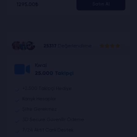
1295.00₺
Satın Al
25317
Değerlendirme
Kwai
25.000 Takipçi
+2.500 Takipçi Hediye
Karışık Hesaplar
Şifre Gerekmez
3D Secure Güvenilir Ödeme
7/24 Aktif Canlı Destek