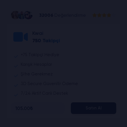
32006
Değerlendirme
Kwai
750 Takipçi
+75 Takipçi Hediye
Karışık Hesaplar
Şifre Gerekmez
3D Secure Güvenilir Ödeme
7/24 Aktif Canlı Destek
105.00₺
Satın Al