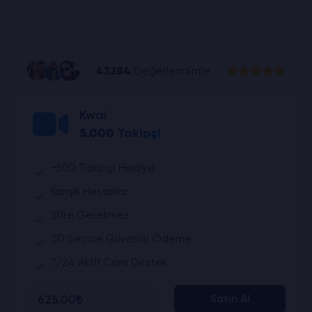
43284
Değerlendirme
Kwai
5.000 Takipçi
+500 Takipçi Hediye
Karışık Hesaplar
Şifre Gerekmez
3D Secure Güvenilir Ödeme
7/24 Aktif Canlı Destek
625.00₺
Satın Al