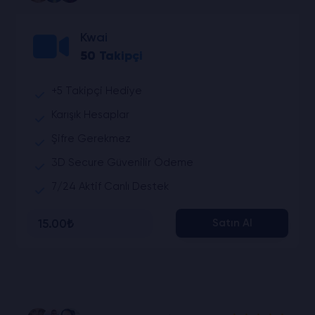
Kwai
50 Takipçi
+5 Takipçi Hediye
Karışık Hesaplar
Şifre Gerekmez
3D Secure Güvenilir Ödeme
7/24 Aktif Canlı Destek
15.00₺
Satın Al